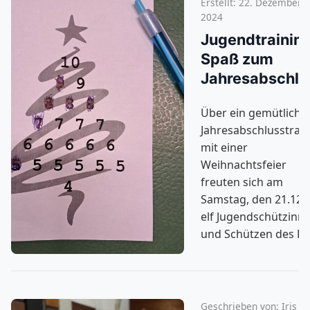
Erstellt: 22. Dezember
2024
Jugendtraining
Spaß zum
Jahresabschlu
Über ein gemütliche
Jahresabschlusstrai
mit einer
Weihnachtsfeier
freuten sich am
Samstag, den 21.12.
elf Jugendschützinn
und Schützen des BB
Geschrieben von:
Iris