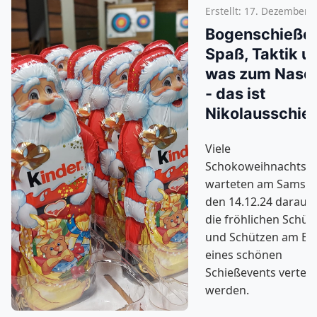
Erstellt: 17. Dezember 
Bogenschießen
Spaß, Taktik u
was zum Nasc
- das ist
Nikolausschie
Viele
Schokoweihnachtsm
warteten am Samsta
den 14.12.24 darauf,
die fröhlichen Schüt
und Schützen am En
eines schönen
Schießevents verteilt
werden.