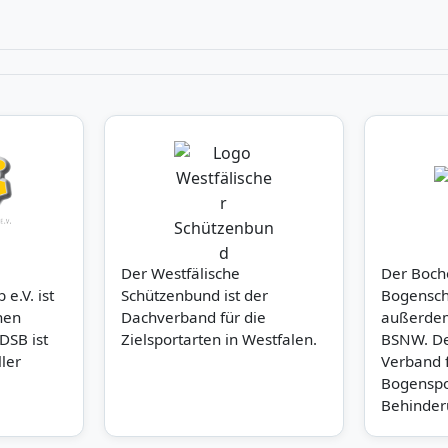
Der Westfälische
Der Boch
e.V. ist
Schützenbund ist der
Bogenschü
hen
Dachverband für die
außerdem
DSB ist
Zielsportarten in Westfalen.
BSNW. De
ler
Verband f
Bogenspo
Behinder