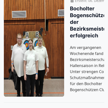
Erstellt: 06. Dezemb
Bocholter
Bogenschützen
der
Bezirksmeiste
erfolgreich
Am vergangenen
Wochenende fand di
Bezirksmeisterschaf
Hallensaison in Reken
Unter strengen Coro
Schutzmaßnahmen s
für den Bocholter
Bogenschützen Club 