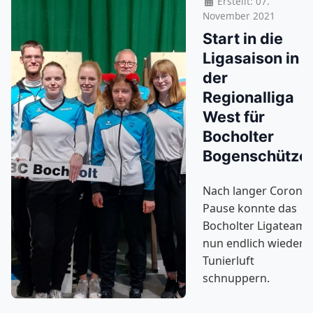
Erstellt: 07.
November 2021
Start in die
Ligasaison in
der
Regionalliga
West für
Bocholter
Bogenschütze
Nach langer Corona-
Pause konnte das
Bocholter Ligateam
nun endlich wieder
Tunierluft
schnuppern.