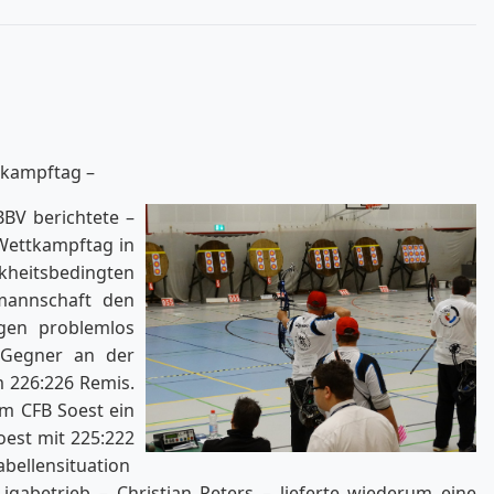
tkampftag –
BBV berichtete –
Wettkampftag in
heitsbedingten
mannschaft den
gen problemlos
Gegner an der
m 226:226 Remis.
m CFB Soest ein
oest mit 225:222
bellensituation
gabetrieb – Christian Peters – lieferte wiederum eine