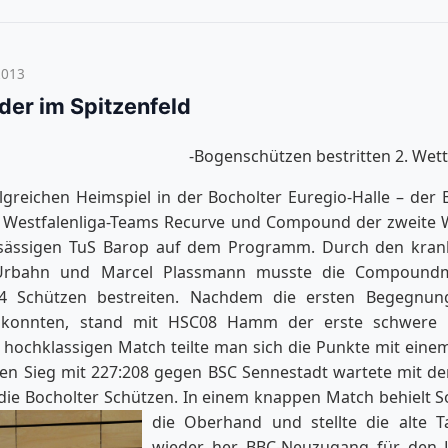
2013
r im Spitzenfeld
-Bogenschützen bestritten 2. Wet
greichen Heimspiel in der Bocholter Euregio-Halle – der 
n Westfalenliga-Teams Recurve und Compound der zweite 
ässigen TuS Barop auf dem Programm. Durch den krank
 Urbahn und Marcel Plassmann musste die Compound
4 Schützen bestreiten. Nachdem die ersten Begegnun
konnten, stand mit HSC08 Hamm der erste schwere 
m hochklassigen Match teilte man sich die Punkte mit eine
en Sieg mit 227:208 gegen BSC Sennestadt wartete mit de
 die Bocholter Schützen. In einem knappen Match behielt S
die Oberhand und stellte die alte Ta
wieder her. BBC-Neuzugang für den Li